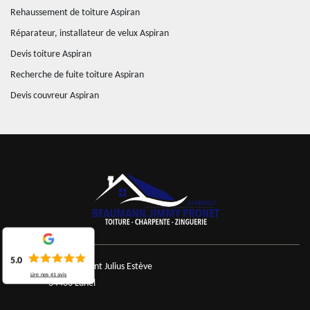
Rehaussement de toiture Aspiran
Réparateur, installateur de velux Aspiran
Devis toiture Aspiran
Recherche de fuite toiture Aspiran
Devis couvreur Aspiran
5.0
40 Rond Point Julius Estève
Lire nos
41
avis
34400 Lunel