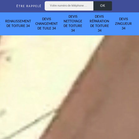
ÊTRE RAPPELÉ
DEVIS
DEVIS
DEVIS
DEVIS
REHAUSSEMENT
NETTOYAGE
RÉPARATION
E
CHANGEMENT
ZINGUEUR
DE TOITURE 34
DE TOITURE
DE TOITURE
DE TUILE 34
34
34
34