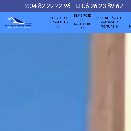
04 82 29 22 96
06 26 23 89 62
DEVIS POSE
COUVREUR
POSE DE BÂCHE ET
DE
CHARPENTIER
BÂCHAGE DE
GOUTTIÈRE
34
TOITURE 34
T
34