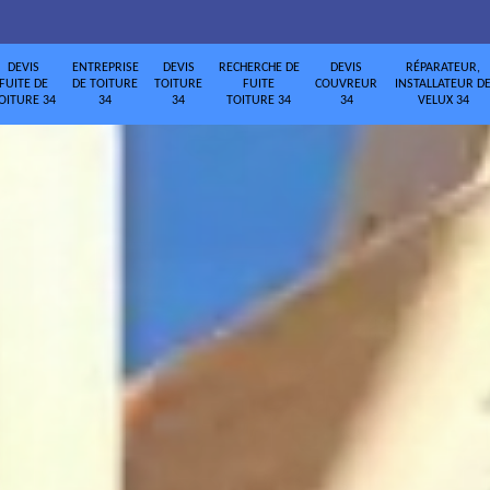
DEVIS
ENTREPRISE
DEVIS
RECHERCHE DE
DEVIS
RÉPARATEUR,
FUITE DE
DE TOITURE
TOITURE
FUITE
COUVREUR
INSTALLATEUR D
OITURE 34
34
34
TOITURE 34
34
VELUX 34