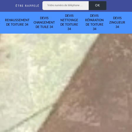
ÊTRE RAPPELÉ
DEVIS
DEVIS
DEVIS
DEVIS
REHAUSSEMENT
NETTOYAGE
RÉPARATION
E
CHANGEMENT
ZINGUEUR
DE TOITURE 34
DE TOITURE
DE TOITURE
DE TUILE 34
34
34
34