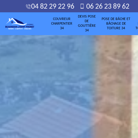
04 82 29 22 96
06 26 23 89 62
DEVIS POSE
COUVREUR
POSE DE BÂCHE ET
DE
CHARPENTIER
BÂCHAGE DE
GOUTTIÈRE
34
TOITURE 34
T
34