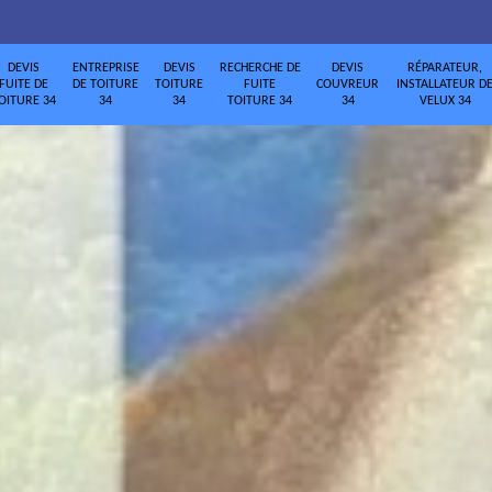
DEVIS
ENTREPRISE
DEVIS
RECHERCHE DE
DEVIS
RÉPARATEUR,
FUITE DE
DE TOITURE
TOITURE
FUITE
COUVREUR
INSTALLATEUR D
OITURE 34
34
34
TOITURE 34
34
VELUX 34