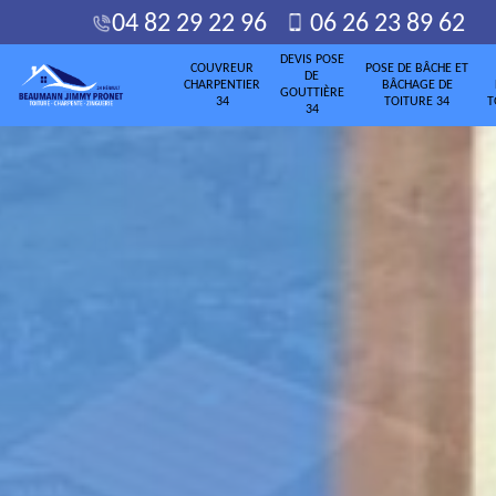
04 82 29 22 96
06 26 23 89 62
DEVIS POSE
COUVREUR
POSE DE BÂCHE ET
DE
CHARPENTIER
BÂCHAGE DE
GOUTTIÈRE
34
TOITURE 34
T
34