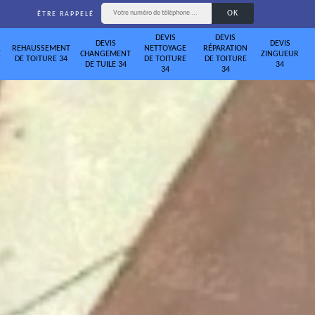
ÊTRE RAPPELÉ
DEVIS
DEVIS
DEVIS
DEVIS
REHAUSSEMENT
NETTOYAGE
RÉPARATION
E
CHANGEMENT
ZINGUEUR
DE TOITURE 34
DE TOITURE
DE TOITURE
DE TUILE 34
34
34
34