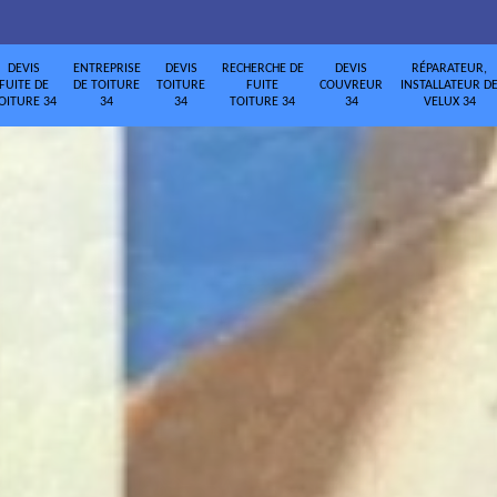
DEVIS
ENTREPRISE
DEVIS
RECHERCHE DE
DEVIS
RÉPARATEUR,
FUITE DE
DE TOITURE
TOITURE
FUITE
COUVREUR
INSTALLATEUR D
OITURE 34
34
34
TOITURE 34
34
VELUX 34