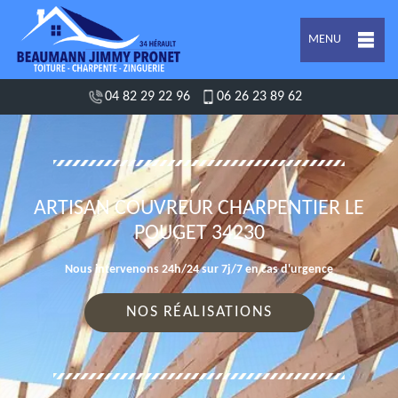
MENU
04 82 29 22 96
06 26 23 89 62
ARTISAN COUVREUR CHARPENTIER LE
POUGET 34230
Nous intervenons 24h/24 sur 7j/7 en cas d'urgence
NOS RÉALISATIONS