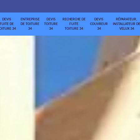
DEVIS
ENTREPRISE
DEVIS
RECHERCHE DE
DEVIS
RÉPARATEUR,
FUITE DE
DE TOITURE
TOITURE
FUITE
COUVREUR
INSTALLATEUR D
OITURE 34
34
34
TOITURE 34
34
VELUX 34