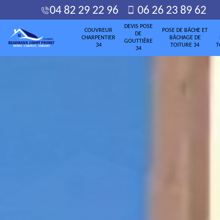
04 82 29 22 96
06 26 23 89 62
DEVIS POSE
COUVREUR
POSE DE BÂCHE ET
DE
CHARPENTIER
BÂCHAGE DE
GOUTTIÈRE
34
TOITURE 34
T
34