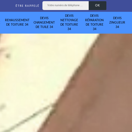
ÊTRE RAPPELÉ
DEVIS
DEVIS
DEVIS
DEVIS
REHAUSSEMENT
NETTOYAGE
RÉPARATION
E
CHANGEMENT
ZINGUEUR
DE TOITURE 34
DE TOITURE
DE TOITURE
DE TUILE 34
34
34
34