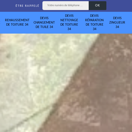
ÊTRE RAPPELÉ
DEVIS
DEVIS
DEVIS
DEVIS
REHAUSSEMENT
NETTOYAGE
RÉPARATION
E
CHANGEMENT
ZINGUEUR
DE TOITURE 34
DE TOITURE
DE TOITURE
DE TUILE 34
34
34
34