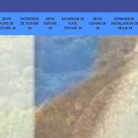
DEVIS
ENTREPRISE
DEVIS
RECHERCHE DE
DEVIS
RÉPARATEUR,
FUITE DE
DE TOITURE
TOITURE
FUITE
COUVREUR
INSTALLATEUR D
OITURE 34
34
34
TOITURE 34
34
VELUX 34