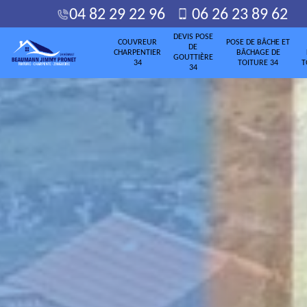
04 82 29 22 96
06 26 23 89 62
DEVIS POSE
COUVREUR
POSE DE BÂCHE ET
DE
CHARPENTIER
BÂCHAGE DE
GOUTTIÈRE
34
TOITURE 34
T
34