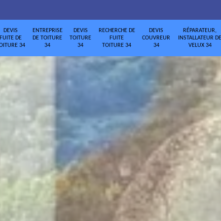
DEVIS
ENTREPRISE
DEVIS
RECHERCHE DE
DEVIS
RÉPARATEUR,
FUITE DE
DE TOITURE
TOITURE
FUITE
COUVREUR
INSTALLATEUR D
OITURE 34
34
34
TOITURE 34
34
VELUX 34