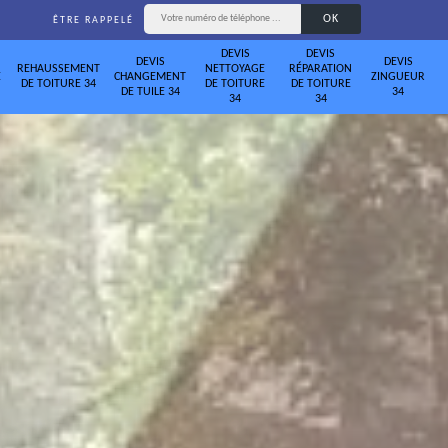
ÊTRE RAPPELÉ
DEVIS
DEVIS
DEVIS
DEVIS
REHAUSSEMENT
NETTOYAGE
RÉPARATION
E
CHANGEMENT
ZINGUEUR
DE TOITURE 34
DE TOITURE
DE TOITURE
DE TUILE 34
34
34
34