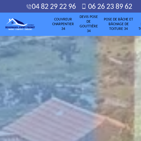
04 82 29 22 96
06 26 23 89 62
DEVIS POSE
COUVREUR
POSE DE BÂCHE ET
DE
CHARPENTIER
BÂCHAGE DE
GOUTTIÈRE
34
TOITURE 34
T
34