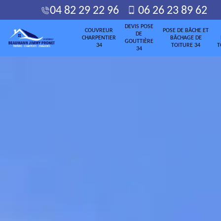
04 82 29 22 96
06 26 23 89 62
DEVIS POSE
COUVREUR
POSE DE BÂCHE ET
DE
CHARPENTIER
BÂCHAGE DE
GOUTTIÈRE
34
TOITURE 34
T
34