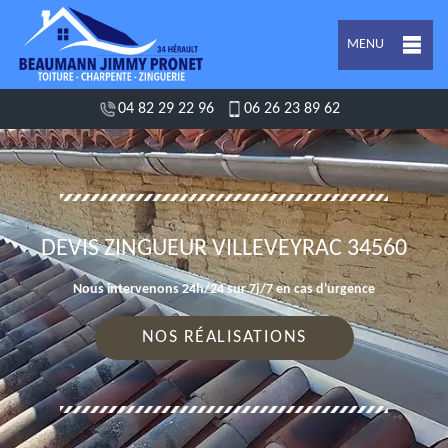
MENU
04 82 29 22 96
06 26 23 89 62
DEVIS ZINGUEUR VILLEVEYRAC 34560
Nous intervenons 24h/24 sur 7j/7 en cas d'urgence
NOS RÉALISATIONS