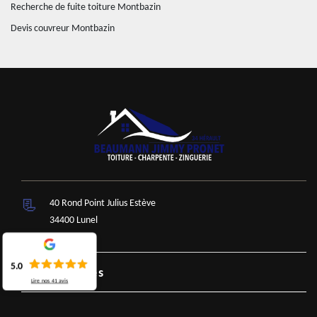
Recherche de fuite toiture Montbazin
Devis couvreur Montbazin
40 Rond Point Julius Estève
34400 Lunel
5.0
Nos Services
Lire nos
41
avis