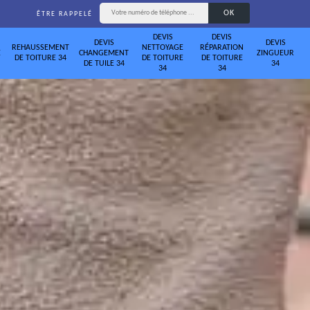
ÊTRE RAPPELÉ
DEVIS
DEVIS
DEVIS
DEVIS
REHAUSSEMENT
NETTOYAGE
RÉPARATION
E
CHANGEMENT
ZINGUEUR
DE TOITURE 34
DE TOITURE
DE TOITURE
DE TUILE 34
34
34
34