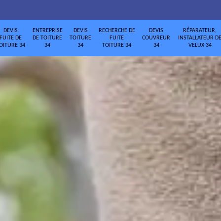
DEVIS
ENTREPRISE
DEVIS
RECHERCHE DE
DEVIS
RÉPARATEUR,
FUITE DE
DE TOITURE
TOITURE
FUITE
COUVREUR
INSTALLATEUR D
OITURE 34
34
34
TOITURE 34
34
VELUX 34