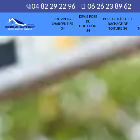
04 82 29 22 96
06 26 23 89 62
DEVIS POSE
COUVREUR
POSE DE BÂCHE ET
DE
CHARPENTIER
BÂCHAGE DE
GOUTTIÈRE
34
TOITURE 34
T
34