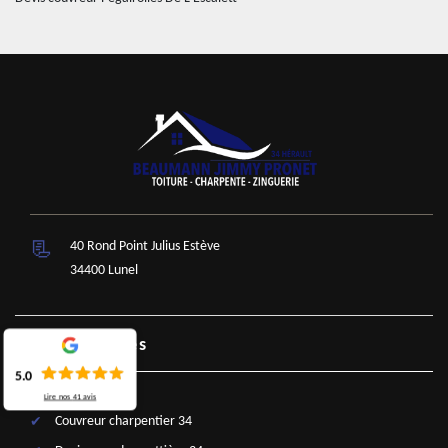
40 Rond Point Julius Estève
34400 Lunel
Nos Services
5.0
Lire nos
41
avis
Couvreur charpentier 34