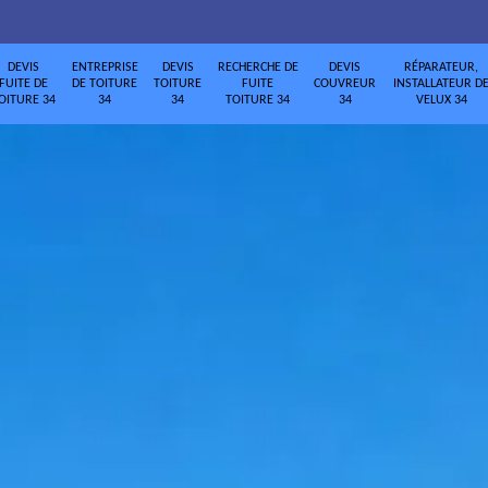
DEVIS
ENTREPRISE
DEVIS
RECHERCHE DE
DEVIS
RÉPARATEUR,
FUITE DE
DE TOITURE
TOITURE
FUITE
COUVREUR
INSTALLATEUR D
OITURE 34
34
34
TOITURE 34
34
VELUX 34