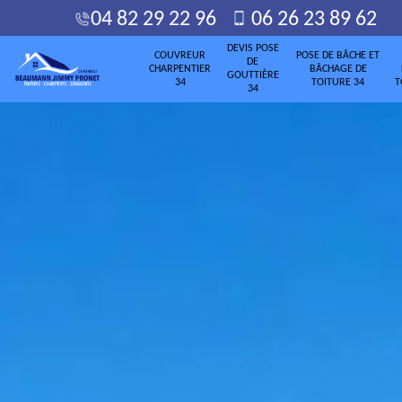
04 82 29 22 96
06 26 23 89 62
DEVIS POSE
COUVREUR
POSE DE BÂCHE ET
DE
CHARPENTIER
BÂCHAGE DE
GOUTTIÈRE
34
TOITURE 34
T
34