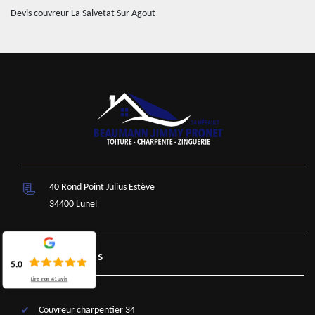
Devis couvreur La Salvetat Sur Agout
40 Rond Point Julius Estève
34400 Lunel
Nos Services
5.0
Lire nos
41
avis
Couvreur charpentier 34