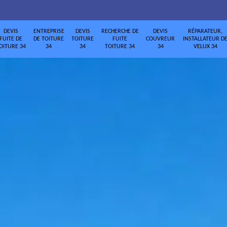
DEVIS
ENTREPRISE
DEVIS
RECHERCHE DE
DEVIS
RÉPARATEUR,
FUITE DE
DE TOITURE
TOITURE
FUITE
COUVREUR
INSTALLATEUR D
OITURE 34
34
34
TOITURE 34
34
VELUX 34