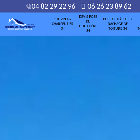
04 82 29 22 96
06 26 23 89 62
DEVIS POSE
COUVREUR
POSE DE BÂCHE ET
DE
CHARPENTIER
BÂCHAGE DE
GOUTTIÈRE
34
TOITURE 34
T
34