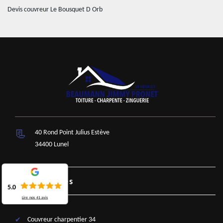
Devis couvreur Le Bousquet D Orb
40 Rond Point Julius Estève
34400 Lunel
Nos Services
5.0
Lire nos
41
avis
Couvreur charpentier 34