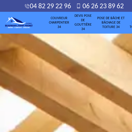
04 82 29 22 96
06 26 23 89 62
DEVIS POSE
COUVREUR
POSE DE BÂCHE ET
DE
CHARPENTIER
BÂCHAGE DE
GOUTTIÈRE
34
TOITURE 34
T
34