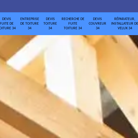
DEVIS
ENTREPRISE
DEVIS
RECHERCHE DE
DEVIS
RÉPARATEUR,
FUITE DE
DE TOITURE
TOITURE
FUITE
COUVREUR
INSTALLATEUR D
OITURE 34
34
34
TOITURE 34
34
VELUX 34