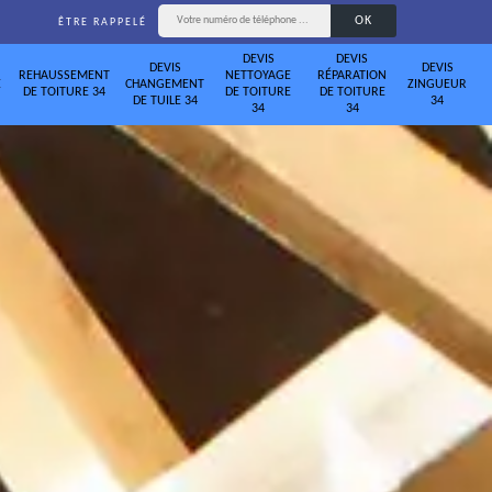
ÊTRE RAPPELÉ
DEVIS
DEVIS
DEVIS
DEVIS
REHAUSSEMENT
NETTOYAGE
RÉPARATION
E
CHANGEMENT
ZINGUEUR
DE TOITURE 34
DE TOITURE
DE TOITURE
DE TUILE 34
34
34
34